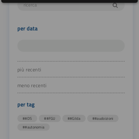
per data
più recenti
meno recenti
per tag
##DS
##FGU
##Gilda
##audoizioni
##autonomia