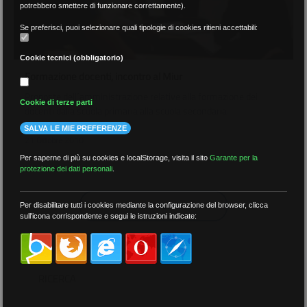
potrebbero smettere di funzionare correttamente).
Se preferisci, puoi selezionare quali tipologie di cookies ritieni accettabili:
Cookie tecnici (obbligatorio)
Formazione docenti, incontro al Miur
Proposte dell´amministrazione relative alla formazione dei
Cookie di terze parti
docenti dalla scuola primaria alla scuola secondaria.
SALVA LE MIE PREFERENZE
21 Ottobre 2010
Per saperne di più su cookies e localStorage, visita il sito
Garante per la
protezione dei dati personali
.
CARICA ALTRO
Per disabilitare tutti i cookies mediante la configurazione del browser, clicca
sull'icona corrispondente e segui le istruzioni indicate:
RICERCA