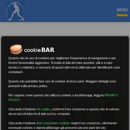
MENU
Questo sito fa uso di cookies per migliorare l'esperienza di navigazione e per
RECLUTAMENTO E
fornire funzionalità aggiuntive. Si tratta di dati del tutto anonimi, utili a scopo
tecnico o statistico, e nessuno di questi dati verrà utilizzato per identificarti o per
contattarti.
FORMAZIONE
Questo sito potrebbe fare uso di cookies di terze parti. Maggiori dettagli sono
presenti sulla privacy policy.
Per sapere come questo sito utilizza cookies o localStorage, leggi la
PRIVACY
POLICY
.
Cliccando il bottone
Ho capito
,
confermi il tuo consenso a questo sito di salvare
alcuni piccoli blocchi di dati sul tuo computer.
Cliccando il bottone
Non consentire cookies
neghi il tuo consenso, eliminando
eventuali cookies e dati localStorage già presenti (alcune parti del sito