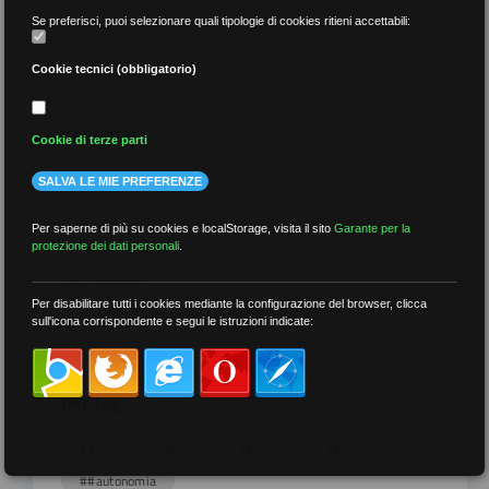
Se preferisci, puoi selezionare quali tipologie di cookies ritieni accettabili:
Cookie tecnici (obbligatorio)
per data
Cookie di terze parti
SALVA LE MIE PREFERENZE
Per saperne di più su cookies e localStorage, visita il sito
Garante per la
protezione dei dati personali
.
più recenti
Per disabilitare tutti i cookies mediante la configurazione del browser, clicca
sull'icona corrispondente e segui le istruzioni indicate:
meno recenti
per tag
##DS
##FGU
##Gilda
##audoizioni
##autonomia