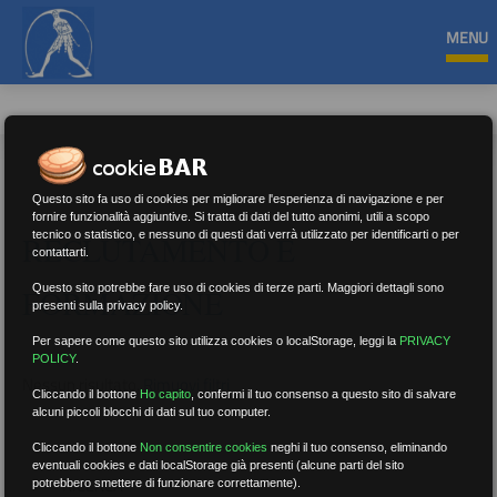
MENU
Questo sito fa uso di cookies per migliorare l'esperienza di navigazione e per
fornire funzionalità aggiuntive. Si tratta di dati del tutto anonimi, utili a scopo
tecnico o statistico, e nessuno di questi dati verrà utilizzato per identificarti o per
RECLUTAMENTO E
contattarti.
Questo sito potrebbe fare uso di cookies di terze parti. Maggiori dettagli sono
FORMAZIONE
presenti sulla privacy policy.
Per sapere come questo sito utilizza cookies o localStorage, leggi la
PRIVACY
POLICY
.
Nessun risultato.
Rimuovi filtri
Cliccando il bottone
Ho capito
,
confermi il tuo consenso a questo sito di salvare
alcuni piccoli blocchi di dati sul tuo computer.
Cliccando il bottone
Non consentire cookies
neghi il tuo consenso, eliminando
eventuali cookies e dati localStorage già presenti (alcune parti del sito
RICERCA
potrebbero smettere di funzionare correttamente).