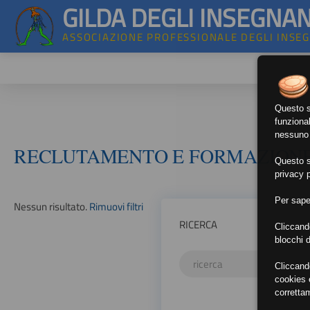
GILDA DEGLI INSEGNAN
ASSOCIAZIONE PROFESSIONALE DEGLI INSE
Questo si
funzional
nessuno d
RECLUTAMENTO E FORMAZION
Questo si
privacy p
Per sape
Nessun risultato.
Rimuovi filtri
RICERCA
Cliccand
blocchi d
Cliccand
cookies e
corretta