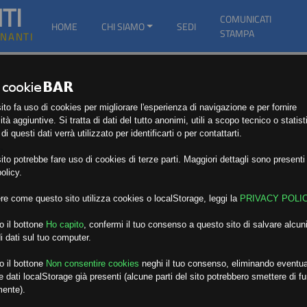
TI
COMUNICATI
HOME
CHI SIAMO
SEDI
STAMPA
GNANTI
to fa uso di cookies per migliorare l'esperienza di navigazione e per fornire
ità aggiuntive. Si tratta di dati del tutto anonimi, utili a scopo tecnico o statist
i questi dati verrà utilizzato per identificarti o per contattarti.
E
to potrebbe fare uso di cookies di terze parti. Maggiori dettagli sono presenti 
olicy.
re come questo sito utilizza cookies o localStorage, leggi la
PRIVACY POLI
o il bottone
Ho capito
,
confermi il tuo consenso a questo sito di salvare alcuni
i dati sul tuo computer.
o il bottone
Non consentire cookies
neghi il tuo consenso, eliminando eventua
 dati localStorage già presenti (alcune parti del sito potrebbero smettere di f
mente).