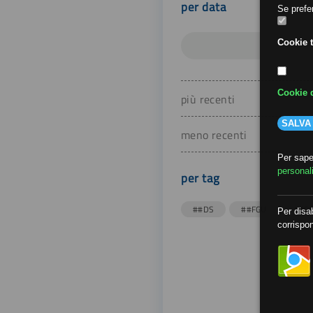
per data
Se prefer
Cookie t
Cookie d
più recenti
SALVA
meno recenti
Per saper
personal
per tag
##DS
##FGU
##Gi
Per disab
corrispon