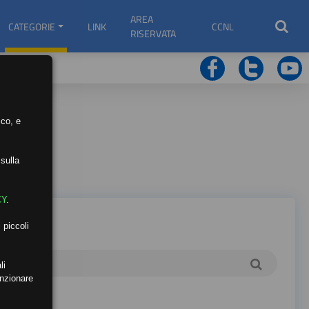
AREA
CATEGORIE
LINK
CCNL
RISERVATA
ico, e
sulla
CY
.
 piccoli
li
unzionare