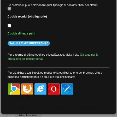
Se preferisci, puoi selezionare quali tipologie di cookies ritieni accettabili:
Cookie tecnici (obbligatorio)
per data
Cookie di terze parti
SALVA LE MIE PREFERENZE
Per saperne di più su cookies e localStorage, visita il sito
Garante per la
protezione dei dati personali
.
più recenti
Per disabilitare tutti i cookies mediante la configurazione del browser, clicca
sull'icona corrispondente e segui le istruzioni indicate:
meno recenti
per tag
##DS
##FGU
##Gilda
##audoizioni
##autonomia