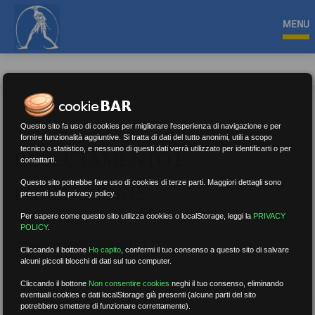
MENU
Questo sito fa uso di cookies per migliorare l'esperienza di navigazione e per
fornire funzionalità aggiuntive. Si tratta di dati del tutto anonimi, utili a scopo
tecnico o statistico, e nessuno di questi dati verrà utilizzato per identificarti o per
RECLUTAMENTO E
contattarti.
Questo sito potrebbe fare uso di cookies di terze parti. Maggiori dettagli sono
FORMAZIONE
presenti sulla privacy policy.
Per sapere come questo sito utilizza cookies o localStorage, leggi la
PRIVACY
POLICY
.
Nessun risultato.
Rimuovi filtri
Cliccando il bottone
Ho capito
,
confermi il tuo consenso a questo sito di salvare
alcuni piccoli blocchi di dati sul tuo computer.
Cliccando il bottone
Non consentire cookies
neghi il tuo consenso, eliminando
eventuali cookies e dati localStorage già presenti (alcune parti del sito
RICERCA
potrebbero smettere di funzionare correttamente).