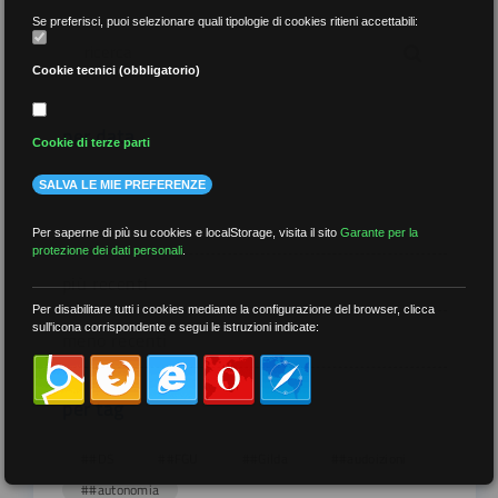
Se preferisci, puoi selezionare quali tipologie di cookies ritieni accettabili:
Cookie tecnici (obbligatorio)
per data
Cookie di terze parti
SALVA LE MIE PREFERENZE
Per saperne di più su cookies e localStorage, visita il sito
Garante per la
protezione dei dati personali
.
più recenti
Per disabilitare tutti i cookies mediante la configurazione del browser, clicca
sull'icona corrispondente e segui le istruzioni indicate:
meno recenti
per tag
##DS
##FGU
##Gilda
##audoizioni
##autonomia