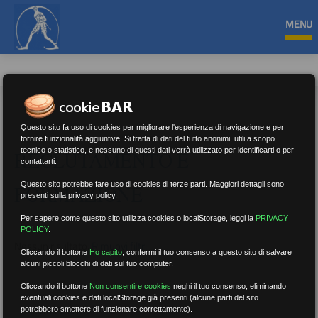
MENU
Questo sito fa uso di cookies per migliorare l'esperienza di navigazione e per
fornire funzionalità aggiuntive. Si tratta di dati del tutto anonimi, utili a scopo
tecnico o statistico, e nessuno di questi dati verrà utilizzato per identificarti o per
RECLUTAMENTO E
contattarti.
Questo sito potrebbe fare uso di cookies di terze parti. Maggiori dettagli sono
FORMAZIONE
presenti sulla privacy policy.
Per sapere come questo sito utilizza cookies o localStorage, leggi la
PRIVACY
POLICY
.
Nessun risultato.
Rimuovi filtri
Cliccando il bottone
Ho capito
,
confermi il tuo consenso a questo sito di salvare
alcuni piccoli blocchi di dati sul tuo computer.
Cliccando il bottone
Non consentire cookies
neghi il tuo consenso, eliminando
eventuali cookies e dati localStorage già presenti (alcune parti del sito
RICERCA
potrebbero smettere di funzionare correttamente).