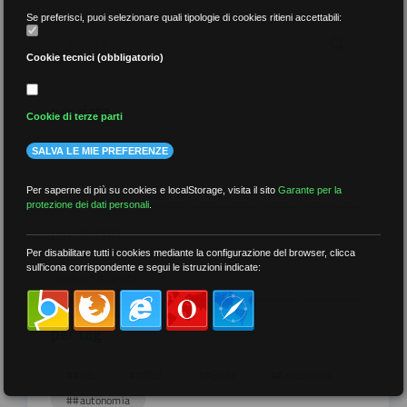
Se preferisci, puoi selezionare quali tipologie di cookies ritieni accettabili:
Cookie tecnici (obbligatorio)
per data
Cookie di terze parti
SALVA LE MIE PREFERENZE
Per saperne di più su cookies e localStorage, visita il sito
Garante per la
protezione dei dati personali
.
più recenti
Per disabilitare tutti i cookies mediante la configurazione del browser, clicca
sull'icona corrispondente e segui le istruzioni indicate:
meno recenti
per tag
##DS
##FGU
##Gilda
##audoizioni
##autonomia