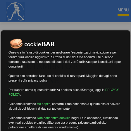
MENU
Questo sito fa uso di cookies per migliorare l'esperienza di navigazione e per
fornire funzionalità aggiuntive. Si tratta di dati del tutto anonimi, utili a scopo
tecnico o statistico, e nessuno di questi dati verrà utilizzato per identificarti o per
RECLUTAMENTO E
contattarti.
Questo sito potrebbe fare uso di cookies di terze parti. Maggiori dettagli sono
FORMAZIONE
presenti sulla privacy policy.
Per sapere come questo sito utilizza cookies o localStorage, leggi la
PRIVACY
POLICY
.
Nessun risultato.
Rimuovi filtri
Cliccando il bottone
Ho capito
,
confermi il tuo consenso a questo sito di salvare
alcuni piccoli blocchi di dati sul tuo computer.
Cliccando il bottone
Non consentire cookies
neghi il tuo consenso, eliminando
eventuali cookies e dati localStorage già presenti (alcune parti del sito
RICERCA
potrebbero smettere di funzionare correttamente).