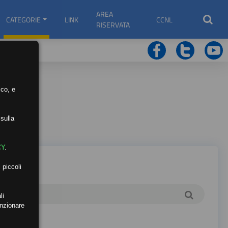
AREA
CATEGORIE
LINK
CCNL
RISERVATA
ico, e
sulla
CY
.
 piccoli
li
unzionare