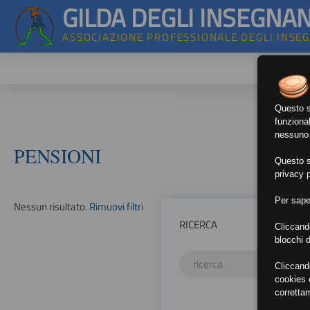
GILDA DEGLI INSEGNAN
ASSOCIAZIONE PROFESSIONALE DEGLI INSE
Questo si
funzional
nessuno d
PENSIONI
Questo si
privacy p
Per sape
Nessun risultato.
Rimuovi filtri
RICERCA
Cliccand
blocchi d
Cliccand
cookies e
corretta