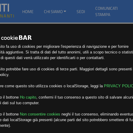
TI
COMUNICATI
HOME
CHI SIAMO
SEDI
STAMPA
GNANTI
to fa uso di cookies per migliorare l'esperienza di navigazione e per fornire
ità aggiuntive. Si tratta di dati del tutto anonimi, utili a scopo tecnico o statist
i questi dati verrà utilizzato per identificarti o per contattarti.
to potrebbe fare uso di cookies di terze parti. Maggiori dettagli sono presenti 
olicy.
re come questo sito utilizza cookies o localStorage, leggi la
PRIVACY POLI
o il bottone
Ho capito
,
confermi il tuo consenso a questo sito di salvare alcuni
i dati sul tuo computer.
o il bottone
Non consentire cookies
neghi il tuo consenso, eliminando eventua
 dati localStorage già presenti (alcune parti del sito potrebbero smettere di f
mente).