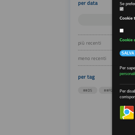
per data
Se prefer
Cookie t
Cookie d
più recenti
SALVA
meno recenti
Per saper
personal
per tag
##DS
##FGU
##Gi
Per disab
corrispon