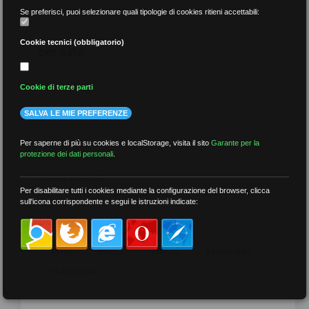
Se preferisci, puoi selezionare quali tipologie di cookies ritieni accettabili:
Cookie tecnici (obbligatorio)
per data
Cookie di terze parti
SALVA LE MIE PREFERENZE
più recenti
Per saperne di più su cookies e localStorage, visita il sito
Garante per la
protezione dei dati personali
.
meno recenti
Per disabilitare tutti i cookies mediante la configurazione del browser, clicca
sull'icona corrispondente e segui le istruzioni indicate:
per tag
##DS
##FGU
##Gilda
##audoizioni
##autonomia