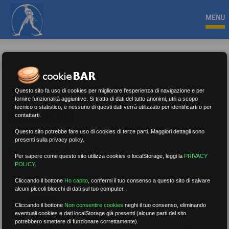
MENU
Questo sito fa uso di cookies per migliorare l'esperienza di navigazione e per
fornire funzionalità aggiuntive. Si tratta di dati del tutto anonimi, utili a scopo
tecnico o statistico, e nessuno di questi dati verrà utilizzato per identificarti o per
PENSIONI
contattarti.
Questo sito potrebbe fare uso di cookies di terze parti. Maggiori dettagli sono
presenti sulla privacy policy.
Nessun risultato.
Rimuovi filtri
Per sapere come questo sito utilizza cookies o localStorage, leggi la
PRIVACY
POLICY
.
Cliccando il bottone
Ho capito
,
confermi il tuo consenso a questo sito di salvare
alcuni piccoli blocchi di dati sul tuo computer.
RICERCA
Cliccando il bottone
Non consentire cookies
neghi il tuo consenso, eliminando
eventuali cookies e dati localStorage già presenti (alcune parti del sito
potrebbero smettere di funzionare correttamente).