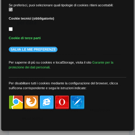
Se preferisci, puoi selezionare quali tipologie di cookies ritieni accettabili:
Cookie tecnici (obbligatorio)
per data
Cookie di terze parti
SALVA LE MIE PREFERENZE
più recenti
Per saperne di più su cookies e localStorage, visita il sito
Garante per la
protezione dei dati personali
.
meno recenti
Per disabilitare tutti i cookies mediante la configurazione del browser, clicca
sull'icona corrispondente e segui le istruzioni indicate:
per tag
##DS
##FGU
##Gilda
##audoizioni
##autonomia