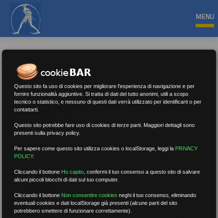
MENU
Questo sito fa uso di cookies per migliorare l'esperienza di navigazione e per
fornire funzionalità aggiuntive. Si tratta di dati del tutto anonimi, utili a scopo
tecnico o statistico, e nessuno di questi dati verrà utilizzato per identificarti o per
PENSIONI
contattarti.
Questo sito potrebbe fare uso di cookies di terze parti. Maggiori dettagli sono
presenti sulla privacy policy.
Nessun risultato.
Rimuovi filtri
Per sapere come questo sito utilizza cookies o localStorage, leggi la
PRIVACY
POLICY
.
Cliccando il bottone
Ho capito
,
confermi il tuo consenso a questo sito di salvare
alcuni piccoli blocchi di dati sul tuo computer.
RICERCA
Cliccando il bottone
Non consentire cookies
neghi il tuo consenso, eliminando
eventuali cookies e dati localStorage già presenti (alcune parti del sito
potrebbero smettere di funzionare correttamente).