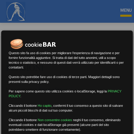
MENU
Questo sito fa uso di cookies per migliorare l'esperienza di navigazione e per
fornire funzionalità aggiuntive. Si tratta di dati del tutto anonimi, utili a scopo
tecnico o statistico, e nessuno di questi dati verrà utilizzato per identificarti o per
PENSIONI
contattarti.
Questo sito potrebbe fare uso di cookies di terze parti. Maggiori dettagli sono
presenti sulla privacy policy.
Nessun risultato.
Rimuovi filtri
Per sapere come questo sito utilizza cookies o localStorage, leggi la
PRIVACY
POLICY
.
Cliccando il bottone
Ho capito
,
confermi il tuo consenso a questo sito di salvare
alcuni piccoli blocchi di dati sul tuo computer.
RICERCA
Cliccando il bottone
Non consentire cookies
neghi il tuo consenso, eliminando
eventuali cookies e dati localStorage già presenti (alcune parti del sito
potrebbero smettere di funzionare correttamente).