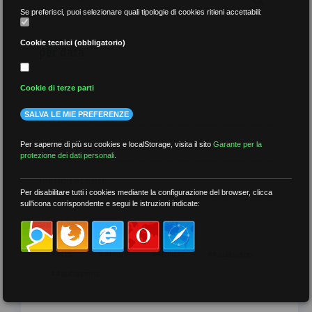
Se preferisci, puoi selezionare quali tipologie di cookies ritieni accettabili:
Cookie tecnici (obbligatorio)
per data
Cookie di terze parti
SALVA LE MIE PREFERENZE
più recenti
Per saperne di più su cookies e localStorage, visita il sito
Garante per la
protezione dei dati personali
.
meno recenti
Per disabilitare tutti i cookies mediante la configurazione del browser, clicca
sull'icona corrispondente e segui le istruzioni indicate:
per tag
##DS
##FGU
##Gilda
##audoizioni
##autonomia