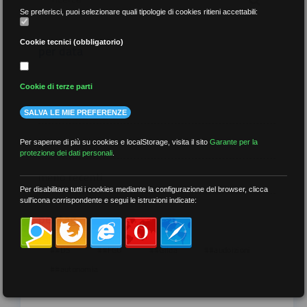
Se preferisci, puoi selezionare quali tipologie di cookies ritieni accettabili:
Cookie tecnici (obbligatorio)
per data
Cookie di terze parti
SALVA LE MIE PREFERENZE
più recenti
Per saperne di più su cookies e localStorage, visita il sito
Garante per la
protezione dei dati personali
.
meno recenti
Per disabilitare tutti i cookies mediante la configurazione del browser, clicca
sull'icona corrispondente e segui le istruzioni indicate:
per tag
##DS
##FGU
##Gilda
##audoizioni
##autonomia