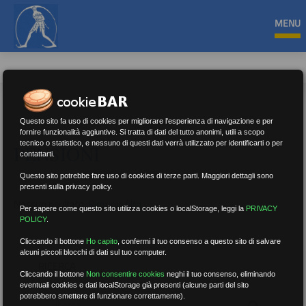
MENU
Questo sito fa uso di cookies per migliorare l'esperienza di navigazione e per
fornire funzionalità aggiuntive. Si tratta di dati del tutto anonimi, utili a scopo
tecnico o statistico, e nessuno di questi dati verrà utilizzato per identificarti o per
PENSIONI
contattarti.
Questo sito potrebbe fare uso di cookies di terze parti. Maggiori dettagli sono
presenti sulla privacy policy.
Nessun risultato.
Rimuovi filtri
Per sapere come questo sito utilizza cookies o localStorage, leggi la
PRIVACY
POLICY
.
Cliccando il bottone
Ho capito
,
confermi il tuo consenso a questo sito di salvare
alcuni piccoli blocchi di dati sul tuo computer.
RICERCA
Cliccando il bottone
Non consentire cookies
neghi il tuo consenso, eliminando
eventuali cookies e dati localStorage già presenti (alcune parti del sito
potrebbero smettere di funzionare correttamente).