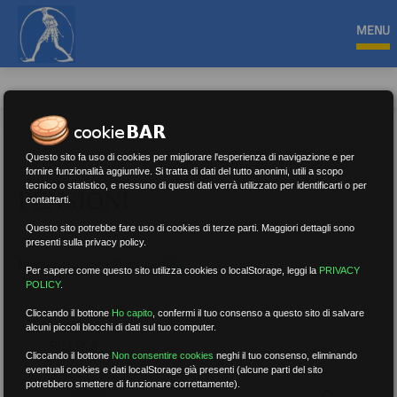
MENU
Questo sito fa uso di cookies per migliorare l'esperienza di navigazione e per
fornire funzionalità aggiuntive. Si tratta di dati del tutto anonimi, utili a scopo
tecnico o statistico, e nessuno di questi dati verrà utilizzato per identificarti o per
PENSIONI
contattarti.
Questo sito potrebbe fare uso di cookies di terze parti. Maggiori dettagli sono
presenti sulla privacy policy.
Nessun risultato.
Rimuovi filtri
Per sapere come questo sito utilizza cookies o localStorage, leggi la
PRIVACY
POLICY
.
Cliccando il bottone
Ho capito
,
confermi il tuo consenso a questo sito di salvare
alcuni piccoli blocchi di dati sul tuo computer.
RICERCA
Cliccando il bottone
Non consentire cookies
neghi il tuo consenso, eliminando
eventuali cookies e dati localStorage già presenti (alcune parti del sito
potrebbero smettere di funzionare correttamente).