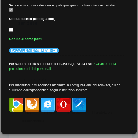
Se preferisci, puoi selezionare quali tipologie di cookies ritieni accettabili:
Cookie tecnici (obbligatorio)
per data
Cookie di terze parti
SALVA LE MIE PREFERENZE
più recenti
Per saperne di più su cookies e localStorage, visita il sito
Garante per la
protezione dei dati personali
.
meno recenti
Per disabilitare tutti i cookies mediante la configurazione del browser, clicca
sull'icona corrispondente e segui le istruzioni indicate:
per tag
##DS
##FGU
##Gilda
##audoizioni
##autonomia