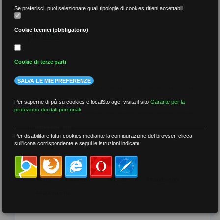
Se preferisci, puoi selezionare quali tipologie di cookies ritieni accettabili:
Cookie tecnici (obbligatorio)
per data
Cookie di terze parti
SALVA LE MIE PREFERENZE
più recenti
Per saperne di più su cookies e localStorage, visita il sito
Garante per la
protezione dei dati personali
.
meno recenti
Per disabilitare tutti i cookies mediante la configurazione del browser, clicca
sull'icona corrispondente e segui le istruzioni indicate:
per tag
##DS
##FGU
##Gilda
##audoizioni
##autonomia