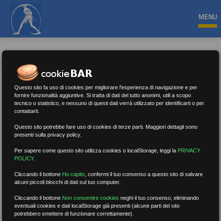
MENU
Questo sito fa uso di cookies per migliorare l'esperienza di navigazione e per
fornire funzionalità aggiuntive. Si tratta di dati del tutto anonimi, utili a scopo
tecnico o statistico, e nessuno di questi dati verrà utilizzato per identificarti o per
PENSIONI
contattarti.
Questo sito potrebbe fare uso di cookies di terze parti. Maggiori dettagli sono
presenti sulla privacy policy.
Nessun risultato.
Rimuovi filtri
Per sapere come questo sito utilizza cookies o localStorage, leggi la
PRIVACY
POLICY
.
Cliccando il bottone
Ho capito
,
confermi il tuo consenso a questo sito di salvare
alcuni piccoli blocchi di dati sul tuo computer.
RICERCA
Cliccando il bottone
Non consentire cookies
neghi il tuo consenso, eliminando
eventuali cookies e dati localStorage già presenti (alcune parti del sito
potrebbero smettere di funzionare correttamente).