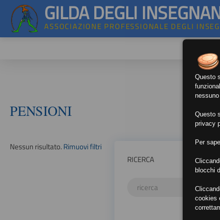
GILDA DEGLI INSEGNAN
ASSOCIAZIONE PROFESSIONALE DEGLI INSE
Questo si
funzional
nessuno d
PENSIONI
Questo si
privacy p
Per sape
Nessun risultato.
Rimuovi filtri
RICERCA
Cliccand
blocchi d
Cliccand
cookies e
corretta