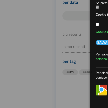
per data
Se prefer
Cookie t
Cookie d
più recenti
SALVA
meno recenti
Per saper
personal
per tag
##DS
##FGU
##Gi
Per disab
corrispon