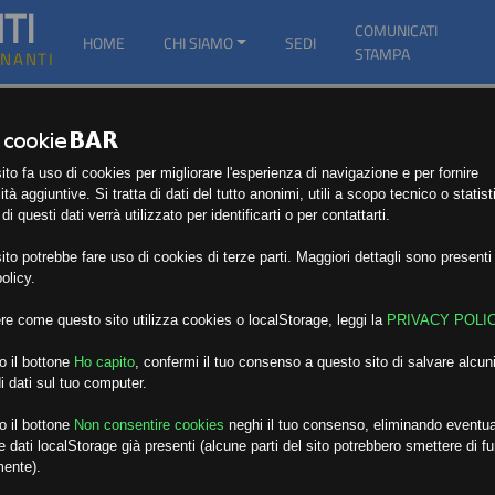
TI
COMUNICATI
HOME
CHI SIAMO
SEDI
STAMPA
GNANTI
to fa uso di cookies per migliorare l'esperienza di navigazione e per fornire
ità aggiuntive. Si tratta di dati del tutto anonimi, utili a scopo tecnico o statist
i questi dati verrà utilizzato per identificarti o per contattarti.
to potrebbe fare uso di cookies di terze parti. Maggiori dettagli sono presenti 
olicy.
re come questo sito utilizza cookies o localStorage, leggi la
PRIVACY POLI
o il bottone
Ho capito
,
confermi il tuo consenso a questo sito di salvare alcuni
i dati sul tuo computer.
o il bottone
Non consentire cookies
neghi il tuo consenso, eliminando eventua
 dati localStorage già presenti (alcune parti del sito potrebbero smettere di f
mente).