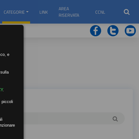
AREA
CATEGORIE
LINK
CCNL
RISERVATA
ico, e
sulla
CY
.
 piccoli
li
unzionare