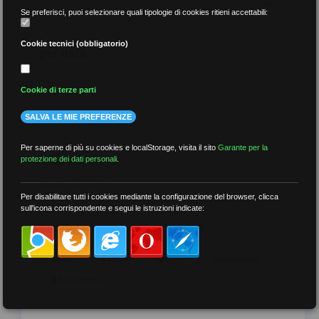
Se preferisci, puoi selezionare quali tipologie di cookies ritieni accettabili:
Cookie tecnici (obbligatorio)
per data
Cookie di terze parti
SALVA LE MIE PREFERENZE
più recenti
Per saperne di più su cookies e localStorage, visita il sito
Garante per la
protezione dei dati personali
.
meno recenti
Per disabilitare tutti i cookies mediante la configurazione del browser, clicca
sull'icona corrispondente e segui le istruzioni indicate:
per tag
##DS
##FGU
##Gilda
##audoizioni
##autonomia