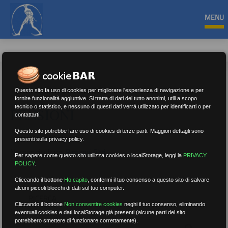
MENU
Questo sito fa uso di cookies per migliorare l'esperienza di navigazione e per
fornire funzionalità aggiuntive. Si tratta di dati del tutto anonimi, utili a scopo
tecnico o statistico, e nessuno di questi dati verrà utilizzato per identificarti o per
PENSIONI
contattarti.
Questo sito potrebbe fare uso di cookies di terze parti. Maggiori dettagli sono
presenti sulla privacy policy.
Nessun risultato.
Rimuovi filtri
Per sapere come questo sito utilizza cookies o localStorage, leggi la
PRIVACY
POLICY
.
Cliccando il bottone
Ho capito
,
confermi il tuo consenso a questo sito di salvare
alcuni piccoli blocchi di dati sul tuo computer.
RICERCA
Cliccando il bottone
Non consentire cookies
neghi il tuo consenso, eliminando
eventuali cookies e dati localStorage già presenti (alcune parti del sito
potrebbero smettere di funzionare correttamente).