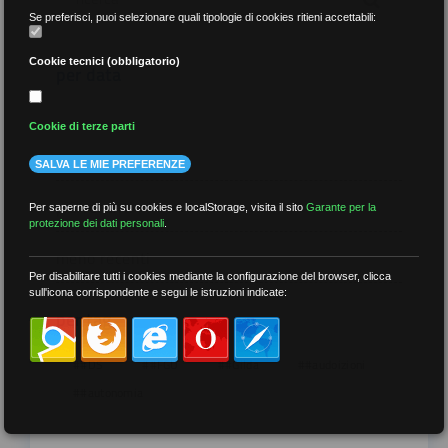
Se preferisci, puoi selezionare quali tipologie di cookies ritieni accettabili:
Cookie tecnici (obbligatorio)
per data
Cookie di terze parti
SALVA LE MIE PREFERENZE
più recenti
Per saperne di più su cookies e localStorage, visita il sito
Garante per la
protezione dei dati personali
.
meno recenti
Per disabilitare tutti i cookies mediante la configurazione del browser, clicca
sull'icona corrispondente e segui le istruzioni indicate:
per tag
##DS
##FGU
##Gilda
##audoizioni
##autonomia