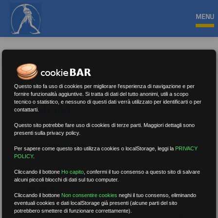
MENU
Questo sito fa uso di cookies per migliorare l'esperienza di navigazione e per
fornire funzionalità aggiuntive. Si tratta di dati del tutto anonimi, utili a scopo
tecnico o statistico, e nessuno di questi dati verrà utilizzato per identificarti o per
PENSIONI
contattarti.
Questo sito potrebbe fare uso di cookies di terze parti. Maggiori dettagli sono
presenti sulla privacy policy.
Nessun risultato.
Rimuovi filtri
Per sapere come questo sito utilizza cookies o localStorage, leggi la
PRIVACY
POLICY
.
Cliccando il bottone
Ho capito
,
confermi il tuo consenso a questo sito di salvare
alcuni piccoli blocchi di dati sul tuo computer.
RICERCA
Cliccando il bottone
Non consentire cookies
neghi il tuo consenso, eliminando
eventuali cookies e dati localStorage già presenti (alcune parti del sito
potrebbero smettere di funzionare correttamente).