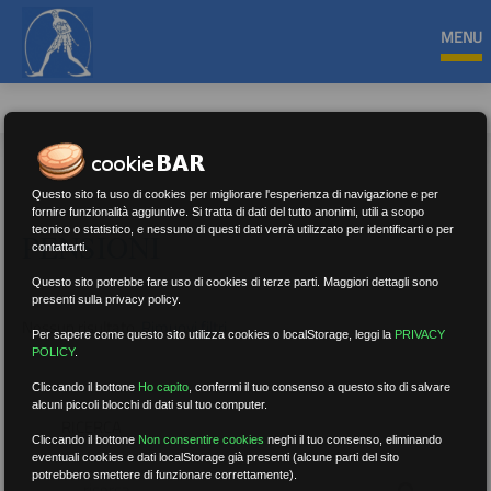
MENU
Questo sito fa uso di cookies per migliorare l'esperienza di navigazione e per
fornire funzionalità aggiuntive. Si tratta di dati del tutto anonimi, utili a scopo
tecnico o statistico, e nessuno di questi dati verrà utilizzato per identificarti o per
PENSIONI
contattarti.
Questo sito potrebbe fare uso di cookies di terze parti. Maggiori dettagli sono
presenti sulla privacy policy.
Nessun risultato.
Rimuovi filtri
Per sapere come questo sito utilizza cookies o localStorage, leggi la
PRIVACY
POLICY
.
Cliccando il bottone
Ho capito
,
confermi il tuo consenso a questo sito di salvare
alcuni piccoli blocchi di dati sul tuo computer.
RICERCA
Cliccando il bottone
Non consentire cookies
neghi il tuo consenso, eliminando
eventuali cookies e dati localStorage già presenti (alcune parti del sito
potrebbero smettere di funzionare correttamente).