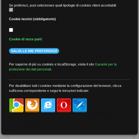
Se preferisci, puoi selezionare quali tipologie di cookies ritieni accettabili:
Cookie tecnici (obbligatorio)
per data
Cookie di terze parti
SALVA LE MIE PREFERENZE
più recenti
Per saperne di più su cookies e localStorage, visita il sito
Garante per la
protezione dei dati personali
.
meno recenti
Per disabilitare tutti i cookies mediante la configurazione del browser, clicca
sull'icona corrispondente e segui le istruzioni indicate:
per tag
##DS
##FGU
##Gilda
##audoizioni
##autonomia