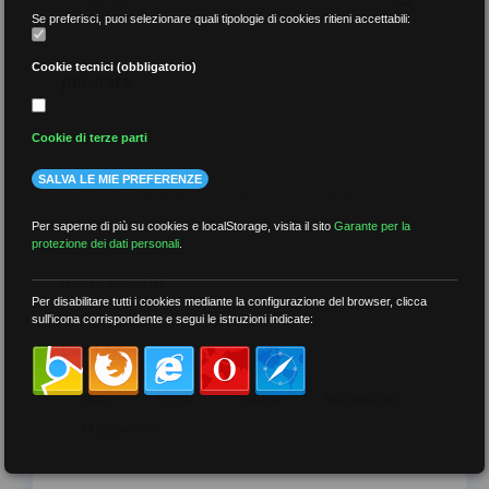
Se preferisci, puoi selezionare quali tipologie di cookies ritieni accettabili:
Cookie tecnici (obbligatorio)
per data
Cookie di terze parti
SALVA LE MIE PREFERENZE
più recenti
Per saperne di più su cookies e localStorage, visita il sito
Garante per la
protezione dei dati personali
.
meno recenti
Per disabilitare tutti i cookies mediante la configurazione del browser, clicca
sull'icona corrispondente e segui le istruzioni indicate:
per tag
##DS
##FGU
##Gilda
##audoizioni
##autonomia