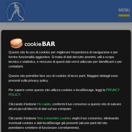
MENU
Questo sito fa uso di cookies per migliorare l'esperienza di navigazione e per
fornire funzionalità aggiuntive. Si tratta di dati del tutto anonimi, utili a scopo
tecnico o statistico, e nessuno di questi dati verrà utilizzato per identificarti o per
PENSIONI
contattarti.
Questo sito potrebbe fare uso di cookies di terze parti. Maggiori dettagli sono
presenti sulla privacy policy.
Nessun risultato.
Rimuovi filtri
Per sapere come questo sito utilizza cookies o localStorage, leggi la
PRIVACY
POLICY
.
Cliccando il bottone
Ho capito
,
confermi il tuo consenso a questo sito di salvare
alcuni piccoli blocchi di dati sul tuo computer.
RICERCA
Cliccando il bottone
Non consentire cookies
neghi il tuo consenso, eliminando
eventuali cookies e dati localStorage già presenti (alcune parti del sito
potrebbero smettere di funzionare correttamente).