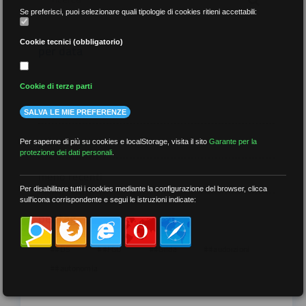
Se preferisci, puoi selezionare quali tipologie di cookies ritieni accettabili:
Cookie tecnici (obbligatorio)
per data
Cookie di terze parti
SALVA LE MIE PREFERENZE
più recenti
Per saperne di più su cookies e localStorage, visita il sito
Garante per la
protezione dei dati personali
.
meno recenti
Per disabilitare tutti i cookies mediante la configurazione del browser, clicca
sull'icona corrispondente e segui le istruzioni indicate:
per tag
##DS
##FGU
##Gilda
##audoizioni
##autonomia