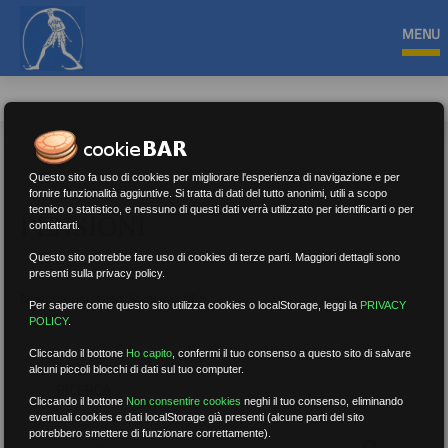
MENU
Questo sito fa uso di cookies per migliorare l'esperienza di navigazione e per
fornire funzionalità aggiuntive. Si tratta di dati del tutto anonimi, utili a scopo
tecnico o statistico, e nessuno di questi dati verrà utilizzato per identificarti o per
PENSIONI
contattarti.
Questo sito potrebbe fare uso di cookies di terze parti. Maggiori dettagli sono
presenti sulla privacy policy.
Nessun risultato.
Rimuovi filtri
Per sapere come questo sito utilizza cookies o localStorage, leggi la
PRIVACY
POLICY
.
Cliccando il bottone
Ho capito
,
confermi il tuo consenso a questo sito di salvare
alcuni piccoli blocchi di dati sul tuo computer.
RICERCA
Cliccando il bottone
Non consentire cookies
neghi il tuo consenso, eliminando
eventuali cookies e dati localStorage già presenti (alcune parti del sito
potrebbero smettere di funzionare correttamente).