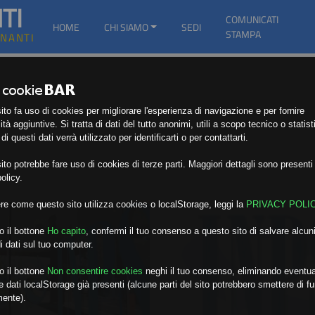
TI
COMUNICATI
HOME
CHI SIAMO
SEDI
STAMPA
GNANTI
to fa uso di cookies per migliorare l'esperienza di navigazione e per fornire
ità aggiuntive. Si tratta di dati del tutto anonimi, utili a scopo tecnico o statist
i questi dati verrà utilizzato per identificarti o per contattarti.
to potrebbe fare uso di cookies di terze parti. Maggiori dettagli sono presenti 
olicy.
re come questo sito utilizza cookies o localStorage, leggi la
PRIVACY POLI
o il bottone
Ho capito
,
confermi il tuo consenso a questo sito di salvare alcuni
i dati sul tuo computer.
o il bottone
Non consentire cookies
neghi il tuo consenso, eliminando eventua
 dati localStorage già presenti (alcune parti del sito potrebbero smettere di f
mente).