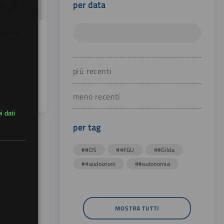
per data
 civile.
ivi e
resentazione
più recenti
meno recenti
i dati
per tag
##DS
##FGU
##Gilda
##audoizioni
##autonomia
MOSTRA TUTTI