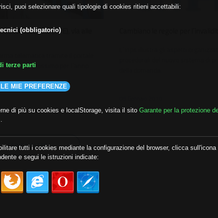
isci, puoi selezionare quali tipologie di cookies ritieni accettabili:
onistico Sociale (APE), via alle
Cambiano le regole per l´invalidità
ecnici (obbligatorio)
L´Inps illustra gli aspetti organizzat
rma telematica tramite il portale
procedurali del nuovo sistema di p
 il 15 luglio prossimo per l´anno
i terze parti
della domanda.
 LE MIE PREFERENZE
05 Gennaio 2010
ne di più su cookies e localStorage, visita il sito
Garante per la protezione de
i
.
CARICA ALTRO
ilitare tutti i cookies mediante la configurazione del browser, clicca sull'icona
dente e segui le istruzioni indicate: