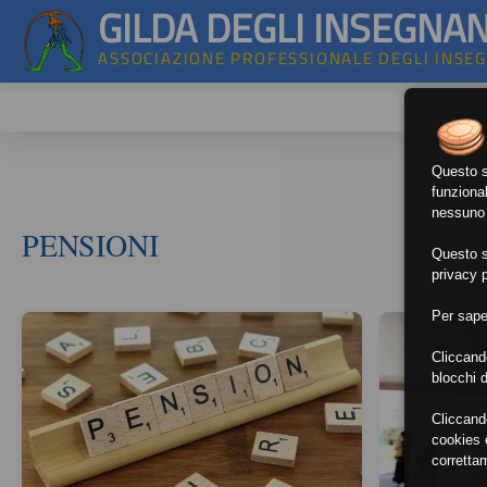
GILDA DEGLI INSEGNAN
ASSOCIAZIONE PROFESSIONALE DEGLI INSE
Questo si
funzional
nessuno d
PENSIONI
Questo si
privacy p
Per sape
Cliccand
blocchi d
Cliccand
cookies e
corretta