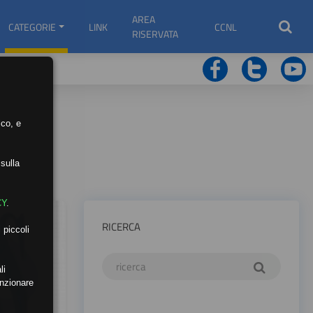
AREA
CATEGORIE
LINK
CCNL
RISERVATA
ico, e
sulla
CY
.
RICERCA
 piccoli
li
unzionare