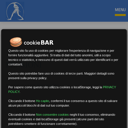
MENU
Questo sito fa uso di cookies per migliorare l'esperienza di navigazione e per
fornire funzionalità aggiuntive. Si tratta di dati del tutto anonimi, utili a scopo
tecnico o statistico, e nessuno di questi dati verrà utilizzato per identificarti o per
PENSIONI
contattarti.
Questo sito potrebbe fare uso di cookies di terze parti. Maggiori dettagli sono
presenti sulla privacy policy.
Nessun risultato.
Rimuovi filtri
Per sapere come questo sito utilizza cookies o localStorage, leggi la
PRIVACY
POLICY
.
Cliccando il bottone
Ho capito
,
confermi il tuo consenso a questo sito di salvare
alcuni piccoli blocchi di dati sul tuo computer.
RICERCA
Cliccando il bottone
Non consentire cookies
neghi il tuo consenso, eliminando
eventuali cookies e dati localStorage già presenti (alcune parti del sito
potrebbero smettere di funzionare correttamente).