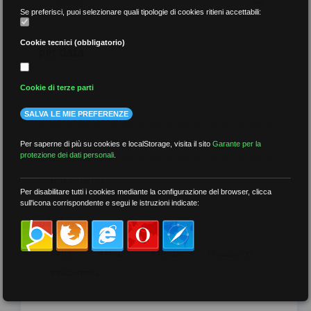
Se preferisci, puoi selezionare quali tipologie di cookies ritieni accettabili:
Cookie tecnici (obbligatorio)
per data
Cookie di terze parti
SALVA LE MIE PREFERENZE
più recenti
Per saperne di più su cookies e localStorage, visita il sito
Garante per la
protezione dei dati personali
.
meno recenti
Per disabilitare tutti i cookies mediante la configurazione del browser, clicca
sull'icona corrispondente e segui le istruzioni indicate:
per tag
##DS
##FGU
##Gilda
##audoizioni
##autonomia