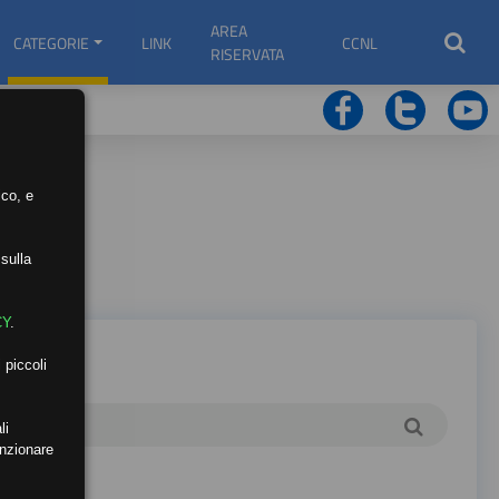
AREA
CATEGORIE
LINK
CCNL
RISERVATA
ico, e
sulla
CY
.
 piccoli
li
unzionare