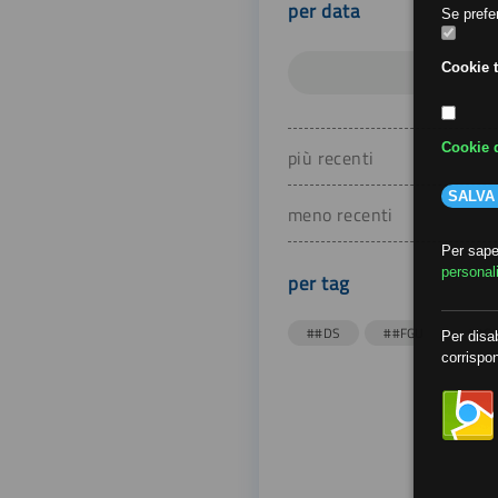
per data
Se prefer
Cookie t
Cookie d
più recenti
SALVA
meno recenti
Per saper
personal
per tag
##DS
##FGU
##Gi
Per disab
corrispon