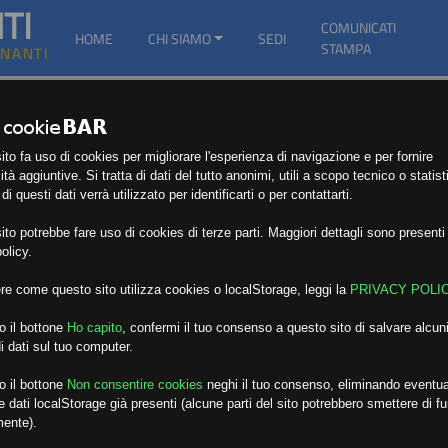
TI
COMUNICATI
HOME
CHI SIAMO
SEDI
STAMPA
GNANTI
to fa uso di cookies per migliorare l'esperienza di navigazione e per fornire
ità aggiuntive. Si tratta di dati del tutto anonimi, utili a scopo tecnico o statist
i questi dati verrà utilizzato per identificarti o per contattarti.
to potrebbe fare uso di cookies di terze parti. Maggiori dettagli sono presenti 
olicy.
re come questo sito utilizza cookies o localStorage, leggi la
PRIVACY POLI
o il bottone
Ho capito
,
confermi il tuo consenso a questo sito di salvare alcuni
i dati sul tuo computer.
o il bottone
Non consentire cookies
neghi il tuo consenso, eliminando eventua
 dati localStorage già presenti (alcune parti del sito potrebbero smettere di f
mente).