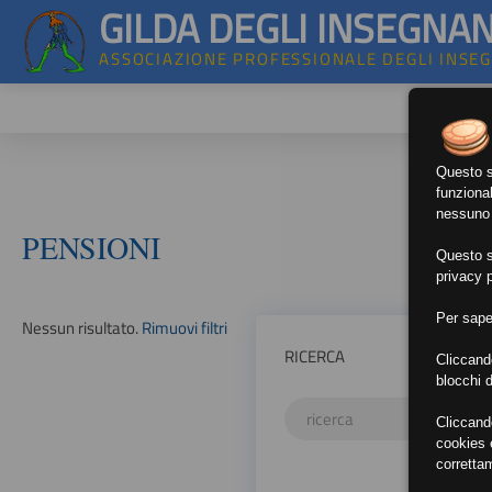
GILDA DEGLI INSEGNAN
ASSOCIAZIONE PROFESSIONALE DEGLI INSE
Questo si
funzional
nessuno d
PENSIONI
Questo si
privacy p
Per sape
Nessun risultato.
Rimuovi filtri
RICERCA
Cliccand
blocchi d
Cliccand
cookies e
corretta