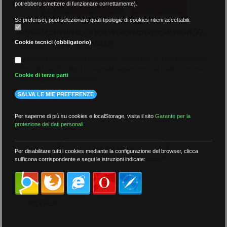
potrebbero smettere di funzionare correttamente).
Se preferisci, puoi selezionare quali tipologie di cookies ritieni accettabili:
Richiesta di rinuncia del provvedimento di riscatto e art. 72,
comma 11, legge n. 133/2008
Cookie tecnici (obbligatorio)
Gli interessati possono rinunciare agli effetti del provvedimento
di riscattc anche dopo l´integrale pagamento del relativo onere,
Cookie di terze parti
ma l´anzianità contributiva ...
SALVA LE MIE PREFERENZE
13 Gennaio 2009
Per saperne di più su cookies e localStorage, visita il sito
Garante per la
protezione dei dati personali
.
CARICA ALTRO
Per disabilitare tutti i cookies mediante la configurazione del browser, clicca
sull'icona corrispondente e segui le istruzioni indicate:
RICERCA