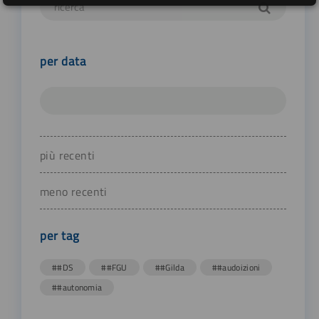
per data
più recenti
meno recenti
per tag
##DS
##FGU
##Gilda
##audoizioni
##autonomia