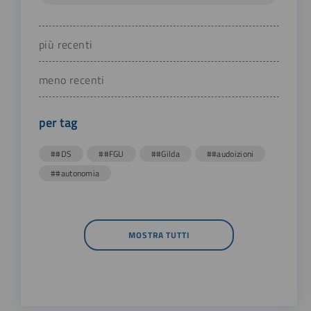
più recenti
meno recenti
per tag
##DS
##FGU
##Gilda
##audoizioni
##autonomia
MOSTRA TUTTI