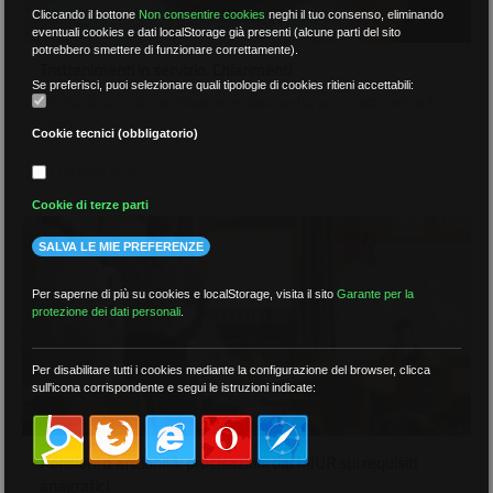
Cliccando il bottone
Non consentire cookies
neghi il tuo consenso, eliminando
eventuali cookies e dati localStorage già presenti (alcune parti del sito
potrebbero smettere di funzionare correttamente).
Trattenimenti in servizio. Chiarimenti
Se preferisci, puoi selezionare quali tipologie di cookies ritieni accettabili:
Chi ha 40 anni di contributi è escluso se ha uno scatto entro il
2012
Cookie tecnici (obbligatorio)
01 Febbraio 2010
Cookie di terze parti
SALVA LE MIE PREFERENZE
Per saperne di più su cookies e localStorage, visita il sito
Garante per la
protezione dei dati personali
.
Per disabilitare tutti i cookies mediante la configurazione del browser, clicca
sull'icona corrispondente e segui le istruzioni indicate:
Pensioni d´anzianità: precisazioni dal MIUR sui requisiti
anagrafici