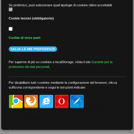
Se preferisci, puoi selezionare quali tipologie di cookies ritieni accettabili:
Cookie tecnici (obbligatorio)
per data
Cookie di terze parti
SALVA LE MIE PREFERENZE
più recenti
Per saperne di più su cookies e localStorage, visita il sito
Garante per la
protezione dei dati personali
.
meno recenti
Per disabilitare tutti i cookies mediante la configurazione del browser, clicca
sull'icona corrispondente e segui le istruzioni indicate:
per tag
##DS
##FGU
##Gilda
##audoizioni
##autonomia