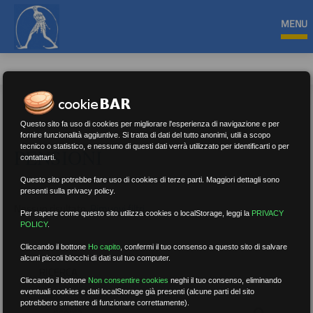
MENU
Questo sito fa uso di cookies per migliorare l'esperienza di navigazione e per
fornire funzionalità aggiuntive. Si tratta di dati del tutto anonimi, utili a scopo
tecnico o statistico, e nessuno di questi dati verrà utilizzato per identificarti o per
PENSIONI
contattarti.
Questo sito potrebbe fare uso di cookies di terze parti. Maggiori dettagli sono
presenti sulla privacy policy.
Nessun risultato.
Rimuovi filtri
Per sapere come questo sito utilizza cookies o localStorage, leggi la
PRIVACY
POLICY
.
Cliccando il bottone
Ho capito
,
confermi il tuo consenso a questo sito di salvare
alcuni piccoli blocchi di dati sul tuo computer.
RICERCA
Cliccando il bottone
Non consentire cookies
neghi il tuo consenso, eliminando
eventuali cookies e dati localStorage già presenti (alcune parti del sito
potrebbero smettere di funzionare correttamente).