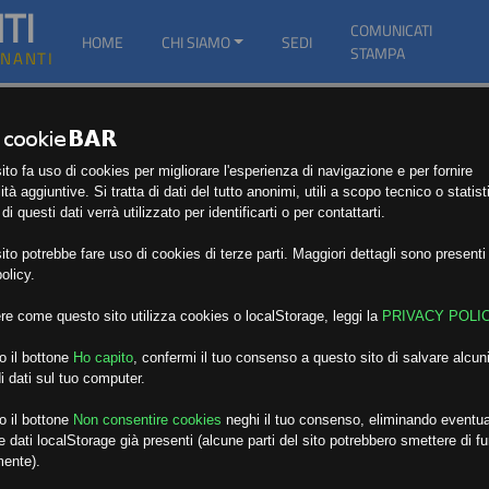
TI
COMUNICATI
HOME
CHI SIAMO
SEDI
STAMPA
GNANTI
to fa uso di cookies per migliorare l'esperienza di navigazione e per fornire
ità aggiuntive. Si tratta di dati del tutto anonimi, utili a scopo tecnico o statist
i questi dati verrà utilizzato per identificarti o per contattarti.
to potrebbe fare uso di cookies di terze parti. Maggiori dettagli sono presenti 
olicy.
re come questo sito utilizza cookies o localStorage, leggi la
PRIVACY POLI
o il bottone
Ho capito
,
confermi il tuo consenso a questo sito di salvare alcuni
i dati sul tuo computer.
o il bottone
Non consentire cookies
neghi il tuo consenso, eliminando eventua
 dati localStorage già presenti (alcune parti del sito potrebbero smettere di f
mente).