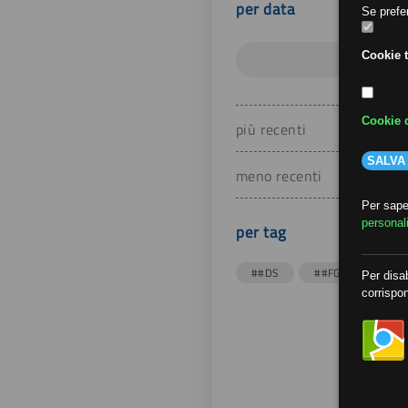
per data
Se prefer
Cookie t
Cookie d
più recenti
SALVA
meno recenti
Per saper
personal
per tag
##DS
##FGU
##Gi
Per disab
corrispon