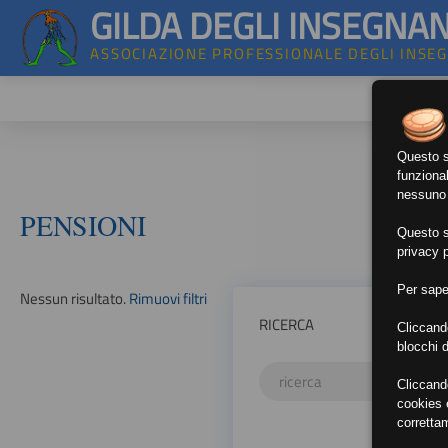
GILDA DEGLI INSEGNAN
ASSOCIAZIONE PROFESSIONALE DEGLI INSE
Questo si
funzional
nessuno d
PENSIONI
Questo si
privacy p
Per sape
Nessun risultato.
Rimuovi filtri
RICERCA
Cliccand
blocchi d
Cliccand
cookies e
corretta