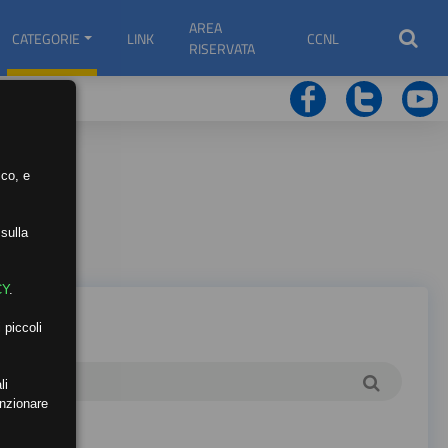
AREA
CATEGORIE
LINK
CCNL
RISERVATA
ico, e
sulla
CY
.
 piccoli
li
unzionare