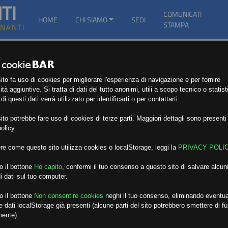
TI
COMUNICATI
HOME
CHI SIAMO
SEDI
STAMPA
GNANTI
to fa uso di cookies per migliorare l'esperienza di navigazione e per fornire
ità aggiuntive. Si tratta di dati del tutto anonimi, utili a scopo tecnico o statist
i questi dati verrà utilizzato per identificarti o per contattarti.
to potrebbe fare uso di cookies di terze parti. Maggiori dettagli sono presenti 
olicy.
re come questo sito utilizza cookies o localStorage, leggi la
PRIVACY POLI
o il bottone
Ho capito
,
confermi il tuo consenso a questo sito di salvare alcuni
i dati sul tuo computer.
o il bottone
Non consentire cookies
neghi il tuo consenso, eliminando eventua
 dati localStorage già presenti (alcune parti del sito potrebbero smettere di f
mente).