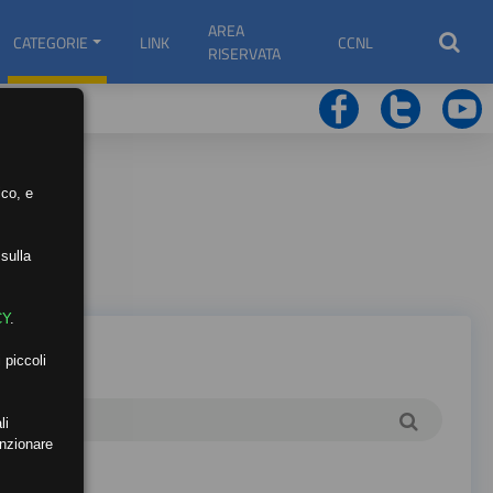
AREA
CATEGORIE
LINK
CCNL
RISERVATA
ico, e
sulla
CY
.
 piccoli
li
unzionare