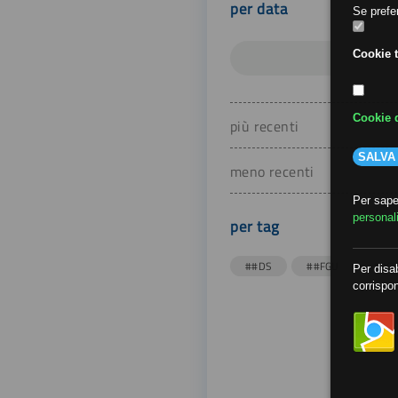
per data
Se prefer
Cookie t
Cookie d
più recenti
SALVA
meno recenti
Per saper
personal
per tag
##DS
##FGU
##Gi
Per disab
corrispon