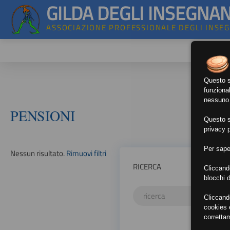
GILDA DEGLI INSEGNAN
ASSOCIAZIONE PROFESSIONALE DEGLI INSE
Questo si
funzional
nessuno d
PENSIONI
Questo si
privacy p
Per sape
Nessun risultato.
Rimuovi filtri
RICERCA
Cliccand
blocchi d
Cliccand
cookies e
corretta