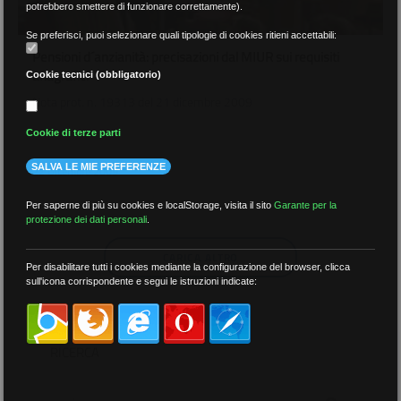
potrebbero smettere di funzionare correttamente).
Se preferisci, puoi selezionare quali tipologie di cookies ritieni accettabili:
Pensioni d´anzianità: precisazioni dal MIUR sui requisiti
anagrafici
Cookie tecnici (obbligatorio)
Nota prot. n. 19313 del 21 dicembre 2009
Cookie di terze parti
SALVA LE MIE PREFERENZE
22 Dicembre 2009
Per saperne di più su cookies e localStorage, visita il sito
Garante per la
protezione dei dati personali
.
CARICA ALTRO
Per disabilitare tutti i cookies mediante la configurazione del browser, clicca
sull'icona corrispondente e segui le istruzioni indicate:
RICERCA