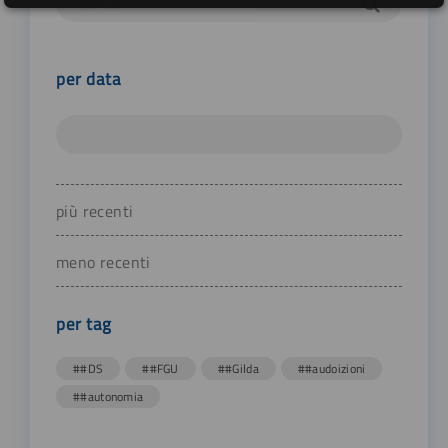
per data
più recenti
meno recenti
per tag
##DS
##FGU
##Gilda
##audoizioni
##autonomia