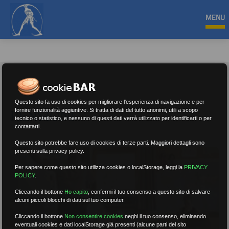
MENU
Questo sito fa uso di cookies per migliorare l'esperienza di navigazione e per
PENSIONI
fornire funzionalità aggiuntive. Si tratta di dati del tutto anonimi, utili a scopo
tecnico o statistico, e nessuno di questi dati verrà utilizzato per identificarti o per
contattarti.
Questo sito potrebbe fare uso di cookies di terze parti. Maggiori dettagli sono
presenti sulla privacy policy.
Per sapere come questo sito utilizza cookies o localStorage, leggi la
PRIVACY
POLICY
.
Cliccando il bottone
Ho capito
,
confermi il tuo consenso a questo sito di salvare
alcuni piccoli blocchi di dati sul tuo computer.
Cliccando il bottone
Non consentire cookies
neghi il tuo consenso, eliminando
eventuali cookies e dati localStorage già presenti (alcune parti del sito