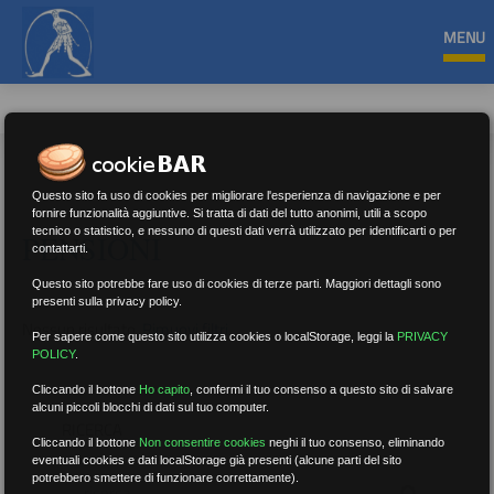
MENU
Questo sito fa uso di cookies per migliorare l'esperienza di navigazione e per
fornire funzionalità aggiuntive. Si tratta di dati del tutto anonimi, utili a scopo
tecnico o statistico, e nessuno di questi dati verrà utilizzato per identificarti o per
PENSIONI
contattarti.
Questo sito potrebbe fare uso di cookies di terze parti. Maggiori dettagli sono
presenti sulla privacy policy.
Nessun risultato.
Rimuovi filtri
Per sapere come questo sito utilizza cookies o localStorage, leggi la
PRIVACY
POLICY
.
Cliccando il bottone
Ho capito
,
confermi il tuo consenso a questo sito di salvare
alcuni piccoli blocchi di dati sul tuo computer.
RICERCA
Cliccando il bottone
Non consentire cookies
neghi il tuo consenso, eliminando
eventuali cookies e dati localStorage già presenti (alcune parti del sito
potrebbero smettere di funzionare correttamente).