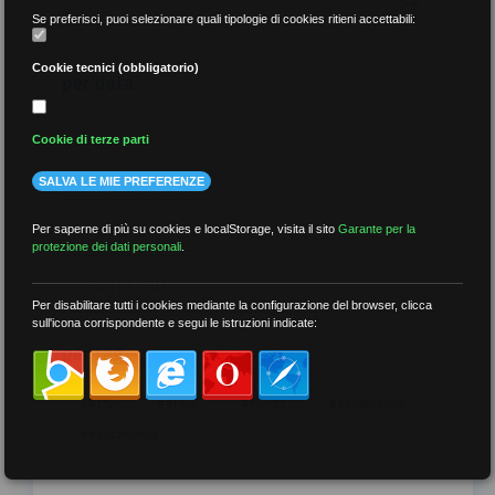
Se preferisci, puoi selezionare quali tipologie di cookies ritieni accettabili:
Cookie tecnici (obbligatorio)
per data
Cookie di terze parti
SALVA LE MIE PREFERENZE
più recenti
Per saperne di più su cookies e localStorage, visita il sito
Garante per la
protezione dei dati personali
.
meno recenti
Per disabilitare tutti i cookies mediante la configurazione del browser, clicca
sull'icona corrispondente e segui le istruzioni indicate:
per tag
##DS
##FGU
##Gilda
##audoizioni
##autonomia