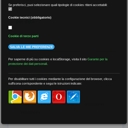
Se preferisci, puoi selezionare quali tipologie di cookies ritieni accettabili:
Cookie tecnici (obbligatorio)
per data
Cookie di terze parti
SALVA LE MIE PREFERENZE
più recenti
Per saperne di più su cookies e localStorage, visita il sito
Garante per la
protezione dei dati personali
.
meno recenti
Per disabilitare tutti i cookies mediante la configurazione del browser, clicca
sull'icona corrispondente e segui le istruzioni indicate:
per tag
##DS
##FGU
##Gilda
##audoizioni
##autonomia