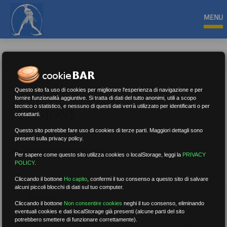
MENU
Questo sito fa uso di cookies per migliorare l'esperienza di navigazione e per
fornire funzionalità aggiuntive. Si tratta di dati del tutto anonimi, utili a scopo
tecnico o statistico, e nessuno di questi dati verrà utilizzato per identificarti o per
PENSIONI
contattarti.
Questo sito potrebbe fare uso di cookies di terze parti. Maggiori dettagli sono
presenti sulla privacy policy.
Nessun risultato.
Rimuovi filtri
Per sapere come questo sito utilizza cookies o localStorage, leggi la
PRIVACY
POLICY
.
Cliccando il bottone
Ho capito
,
confermi il tuo consenso a questo sito di salvare
alcuni piccoli blocchi di dati sul tuo computer.
RICERCA
Cliccando il bottone
Non consentire cookies
neghi il tuo consenso, eliminando
eventuali cookies e dati localStorage già presenti (alcune parti del sito
potrebbero smettere di funzionare correttamente).